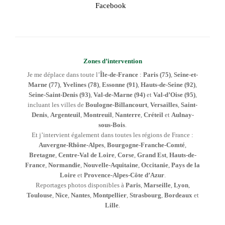
Facebook
Zones d’intervention
Je me déplace dans toute l’
Île-de-France
:
Paris (75)
,
Seine-et-
Marne (77)
,
Yvelines (78)
,
Essonne (91)
,
Hauts-de-Seine (92)
,
Seine-Saint-Denis (93)
,
Val-de-Marne (94)
et
Val-d’Oise (95)
,
incluant les villes de
Boulogne-Billancourt
,
Versailles
,
Saint-
Denis
,
Argenteuil
,
Montreuil
,
Nanterre
,
Créteil
et
Aulnay-
sous-Bois
.
Et j’intervient également dans toutes les régions de France :
Auvergne-Rhône-Alpes
,
Bourgogne-Franche-Comté
,
Bretagne
,
Centre-Val de Loire
,
Corse
,
Grand Est
,
Hauts-de-
France
,
Normandie
,
Nouvelle-Aquitaine
,
Occitanie
,
Pays de la
Loire
et
Provence-Alpes-Côte d’Azur
.
Reportages photos disponibles à
Paris
,
Marseille
,
Lyon
,
Toulouse
,
Nice
,
Nantes
,
Montpellier
,
Strasbourg
,
Bordeaux
et
Lille
.