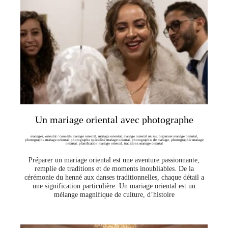
Un mariage oriental avec photographe
mariages
,
oriental
/
conseils mariage oriental
,
mariage oriental
,
mariage oriental réussi
,
organiser mariage oriental
,
photographe mariage oriental
,
photographe spécialisé mariage oriental
,
photographie de mariage
,
photographie mariage
oriental
,
planification mariage oriental
,
traditions mariage oriental
Préparer un mariage oriental est une aventure passionnante,
remplie de traditions et de moments inoubliables. De la
cérémonie du henné aux danses traditionnelles, chaque détail a
une signification particulière. Un mariage oriental est un
mélange magnifique de culture, d’histoire