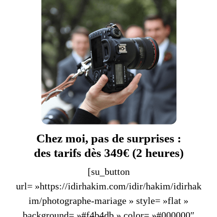
Chez moi, pas de surprises :
des tarifs dès 349€ (2 heures)
[su_button
url= »https://idirhakim.com/idir/hakim/idirhak
im/photographe-mariage » style= »flat »
background= »#f4b4db » color= »#000000″