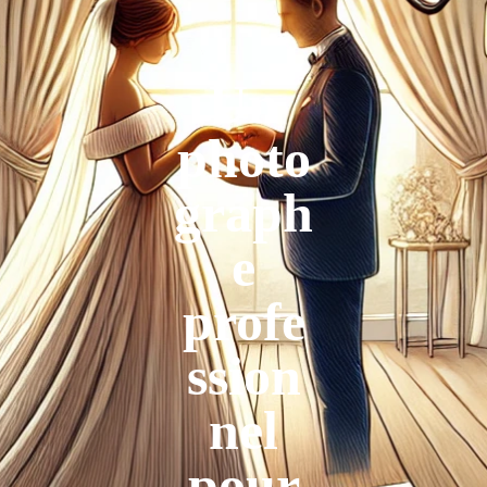
Un
photo
graph
e
profe
ssion
nel
pour