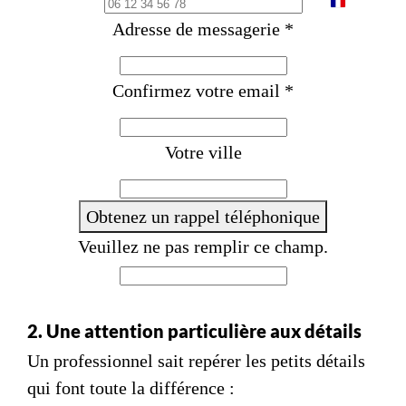
F
Adresse de messagerie
*
r
a
Confirmez votre email
*
n
c
e
Votre ville
+
3
Obtenez un rappel téléphonique
3
Veuillez ne pas remplir ce champ.
2. Une attention particulière aux détails
Un professionnel sait repérer les petits détails
qui font toute la différence :