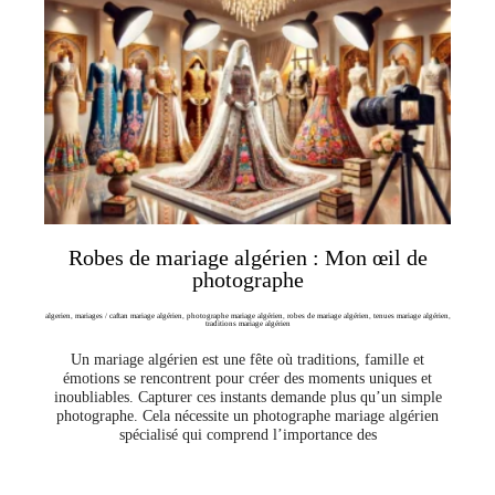
Robes de mariage algérien : Mon œil de
photographe
algerien
,
mariages
/
caftan mariage algérien
,
photographe mariage algérien
,
robes de mariage algérien
,
tenues mariage algérien
,
traditions mariage algérien
Un mariage algérien est une fête où traditions, famille et
émotions se rencontrent pour créer des moments uniques et
inoubliables. Capturer ces instants demande plus qu’un simple
photographe. Cela nécessite un photographe mariage algérien
spécialisé qui comprend l’importance des