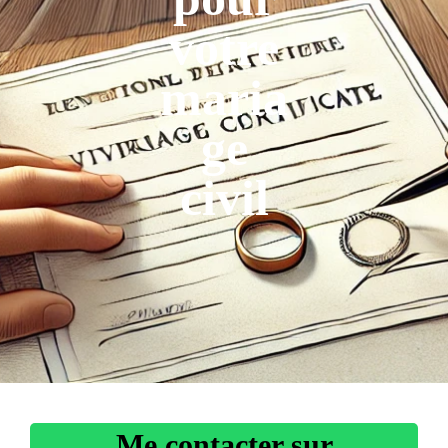
votre
maria
ge
civil
Me contacter sur