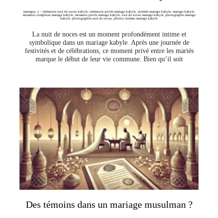
mariages
,
y
/
cérémonie nuit de noces kabyle
,
cérémonie privée mariage kabyle
,
intimité mariage kabyle
,
mariage kabyle
,
moments complices mariage kabyle
,
moments privés mariage kabyle
,
nuit de noces mariage kabyle
,
photographe mariage
kabyle
,
photographie nuit de noces
,
photos intimes mariage kabyle
La nuit de noces est un moment profondément intime et
symbolique dans un mariage kabyle. Après une journée de
festivités et de célébrations, ce moment privé entre les mariés
marque le début de leur vie commune. Bien qu’il soit
Des témoins dans un mariage musulman ?