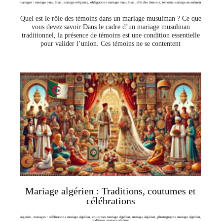
mariages
/
mariage musulman
,
mariage religieux
,
obligations mariage musulman
,
rôle des témoins
,
témoins mariage musulman
Quel est le rôle des témoins dans un mariage musulman ? Ce que
vous devez savoir Dans le cadre d’un mariage musulman
traditionnel, la présence de témoins est une condition essentielle
pour valider l’union. Ces témoins ne se contentent
Mariage algérien : Traditions, coutumes et
célébrations
algerien
,
mariages
/
célébrations mariage algérien
,
coutumes mariage algérien
,
mariage algérien
,
photographe mariage algérien
,
traditions mariage algérien