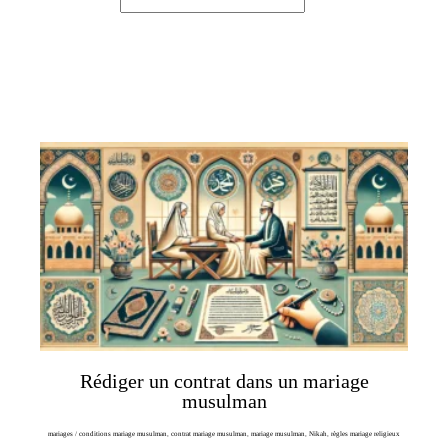
Rédiger un contrat dans un mariage
musulman
mariages
/
conditions mariage musulman
,
contrat mariage musulman
,
mariage musulman
,
Nikah
,
règles mariage religieux