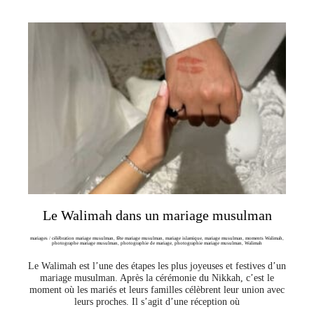
Le Walimah dans un mariage musulman
mariages
/
célébration mariage musulman
,
fête mariage musulman
,
mariage islamique
,
mariage musulman
,
moments Walimah
,
photographe mariage musulman
,
photographie de mariage
,
photographie mariage musulman
,
Walimah
Le Walimah est l’une des étapes les plus joyeuses et festives d’un
mariage musulman. Après la cérémonie du Nikkah, c’est le
moment où les mariés et leurs familles célèbrent leur union avec
leurs proches. Il s’agit d’une réception où