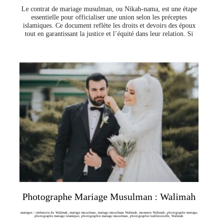
Le contrat de mariage musulman, ou Nikah-nama, est une étape
essentielle pour officialiser une union selon les préceptes
islamiques. Ce document reflète les droits et devoirs des époux
tout en garantissant la justice et l’équité dans leur relation. Si
Photographe Mariage Musulman : Walimah
mariages
/
cérémonie du Walimah
,
mariage musulman
,
mariage musulman Walimah
,
moments Walimah
,
photographe mariage
,
photographe mariage islamique
,
photographie mariage musulman
,
photographie traditionnelle
,
Walimah