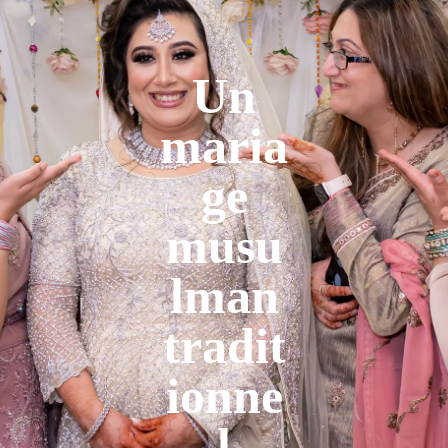
Un
maria
ge
musu
lman
tradit
ionne
l