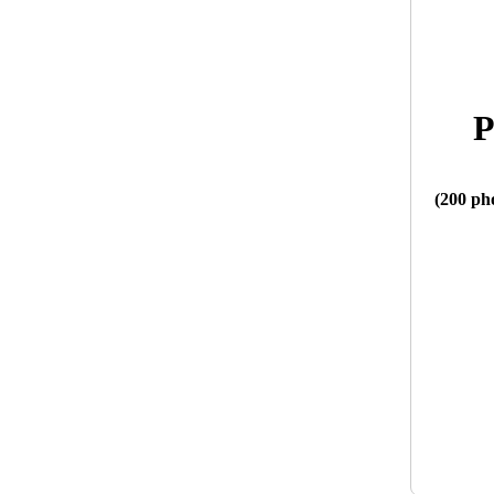
P
(200 pho