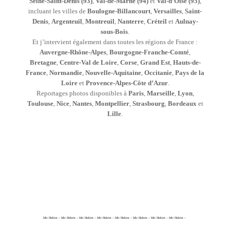
Seine-Saint-Denis (93)
,
Val-de-Marne (94)
et
Val-d’Oise (95)
,
incluant les villes de
Boulogne-Billancourt
,
Versailles
,
Saint-
Denis
,
Argenteuil
,
Montreuil
,
Nanterre
,
Créteil
et
Aulnay-
sous-Bois
.
Et j’intervient également dans toutes les régions de France :
Auvergne-Rhône-Alpes
,
Bourgogne-Franche-Comté
,
Bretagne
,
Centre-Val de Loire
,
Corse
,
Grand Est
,
Hauts-de-
France
,
Normandie
,
Nouvelle-Aquitaine
,
Occitanie
,
Pays de la
Loire
et
Provence-Alpes-Côte d’Azur
.
Reportages photos disponibles à
Paris
,
Marseille
,
Lyon
,
Toulouse
,
Nice
,
Nantes
,
Montpellier
,
Strasbourg
,
Bordeaux
et
Lille
.
Idir Hakim – Idir Hakim – Idir Hakim – Idir Hakim – Idir Hakim – Idir Hakim – Idir Hakim – Idir Hakim –