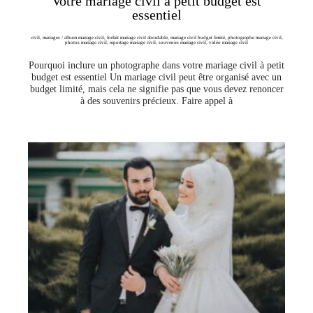
Votre mariage civil à petit budget est
essentiel
civil
,
mariages
/
album mariage civil
,
forfait mariage civil abordable
,
mariage civil budget limité
,
photographe mariage civil
,
photos mariage civil
,
reportage mariage civil
,
souvenirs mariage civil
,
vidéo mariage civil
Pourquoi inclure un photographe dans votre mariage civil à petit
budget est essentiel Un mariage civil peut être organisé avec un
budget limité, mais cela ne signifie pas que vous devez renoncer
à des souvenirs précieux. Faire appel à