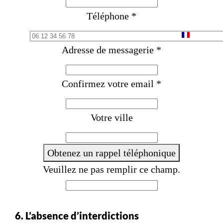
Téléphone
*
F
Adresse de messagerie
*
r
a
Confirmez votre email
*
n
c
e
Votre ville
+
3
Obtenez un rappel téléphonique
3
Veuillez ne pas remplir ce champ.
6. L’absence d’interdictions