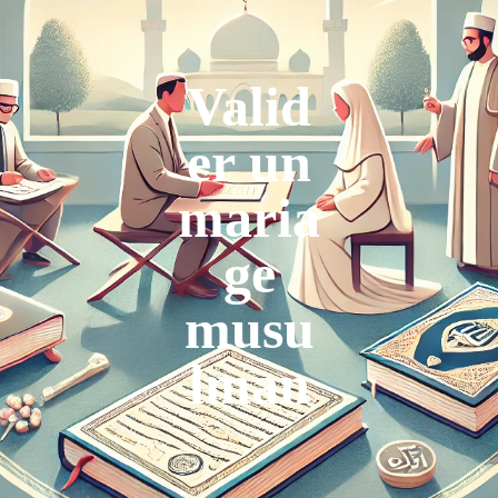
Valid
er un
maria
ge
musu
lman