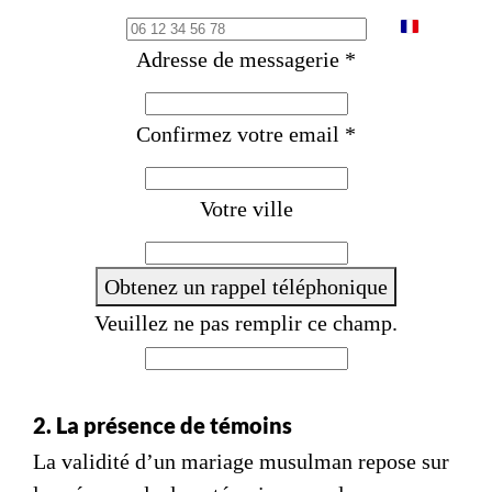
F
Adresse de messagerie
*
r
a
Confirmez votre email
*
n
c
e
Votre ville
+
3
Obtenez un rappel téléphonique
3
Veuillez ne pas remplir ce champ.
2. La présence de témoins
La validité d’un mariage musulman repose sur