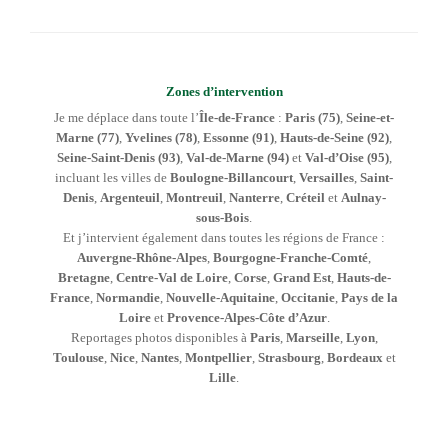
Zones d’intervention
Je me déplace dans toute l’
Île-de-France
:
Paris (75)
,
Seine-et-
Marne (77)
,
Yvelines (78)
,
Essonne (91)
,
Hauts-de-Seine (92)
,
Seine-Saint-Denis (93)
,
Val-de-Marne (94)
et
Val-d’Oise (95)
,
incluant les villes de
Boulogne-Billancourt
,
Versailles
,
Saint-
Denis
,
Argenteuil
,
Montreuil
,
Nanterre
,
Créteil
et
Aulnay-
sous-Bois
.
Et j’intervient également dans toutes les régions de France :
Auvergne-Rhône-Alpes
,
Bourgogne-Franche-Comté
,
Bretagne
,
Centre-Val de Loire
,
Corse
,
Grand Est
,
Hauts-de-
France
,
Normandie
,
Nouvelle-Aquitaine
,
Occitanie
,
Pays de la
Loire
et
Provence-Alpes-Côte d’Azur
.
Reportages photos disponibles à
Paris
,
Marseille
,
Lyon
,
Toulouse
,
Nice
,
Nantes
,
Montpellier
,
Strasbourg
,
Bordeaux
et
Lille
.