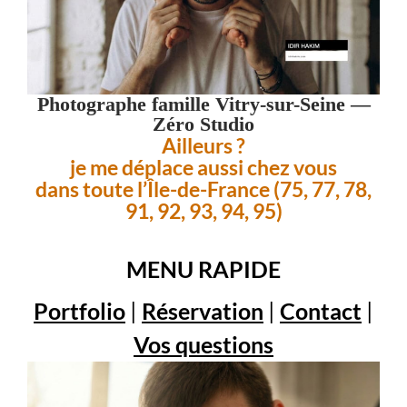
Photographe famille Vitry-sur-Seine —
Zéro Studio
Ailleurs ?
je me déplace aussi chez vous
dans toute l’Île-de-France (75, 77, 78,
91, 92, 93, 94, 95)
MENU RAPIDE
Portfolio
|
Réservation
|
Contact
|
Vos questions