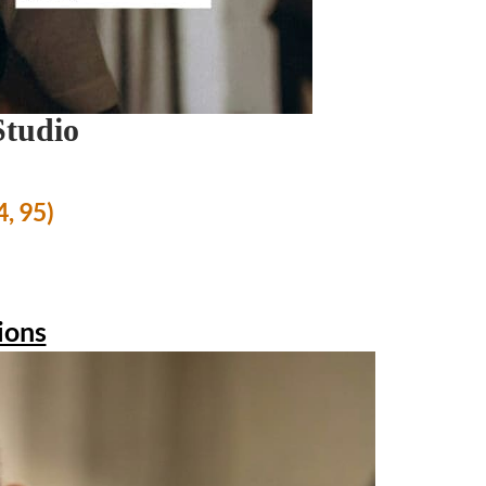
Studio
4, 95)
ions