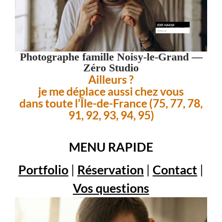
Photographe famille Noisy-le-Grand —
Zéro Studio
Ailleurs ?
je me déplace aussi chez vous
dans toute l’Île-de-France (75, 77, 78,
91, 92, 93, 94, 95)
MENU RAPIDE
Portfolio
|
Réservation
|
Contact
|
Vos questions