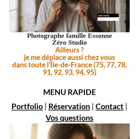
Photographe famille Essonne
Zéro Studio
Ailleurs ?
je me déplace aussi chez vous
dans toute l’Île-de-France (75, 77, 78,
91, 92, 93, 94, 95)
MENU RAPIDE
Portfolio
|
Réservation
|
Contact
|
Vos questions