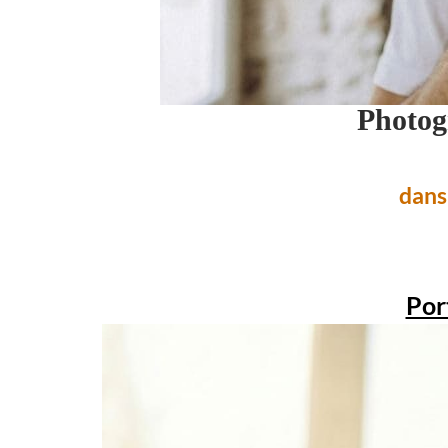
Photog
dans 
Por