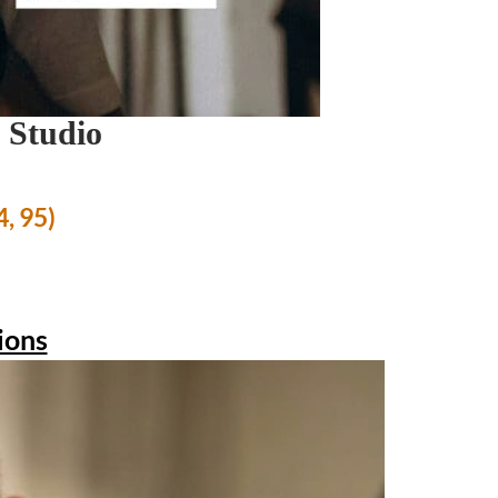
 Studio
4, 95)
ions