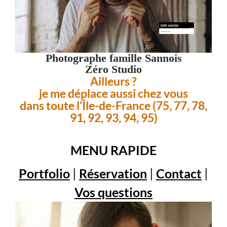
Photographe famille Sannois
Zéro Studio
Ailleurs ?
je me déplace aussi chez vous
dans toute l’Île-de-France (75, 77, 78,
91, 92, 93, 94, 95)
MENU RAPIDE
Portfolio
|
Réservation
|
Contact
|
Vos questions