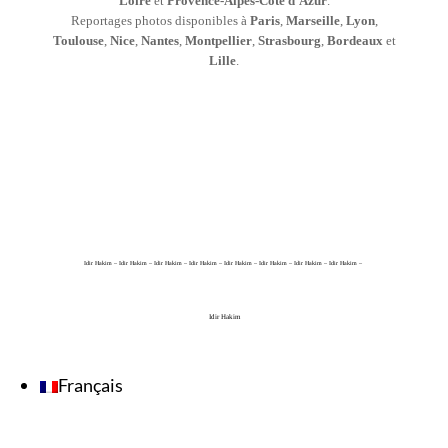
Loire
et
Provence-Alpes-Côte d’Azur
.
Reportages photos disponibles à
Paris
,
Marseille
,
Lyon
,
Toulouse
,
Nice
,
Nantes
,
Montpellier
,
Strasbourg
,
Bordeaux
et
Lille
.
Idir Hakim – Idir Hakim – Idir Hakim – Idir Hakim – Idir Hakim – Idir Hakim – Idir Hakim – Idir Hakim –
Idir Hakim
Français