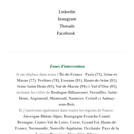
Linkedin
Instagram
Threads
Facebook
Zones d’intervention
Je me déplace dans toute l’
Île-de-France
:
Paris (75)
,
Seine-et-
Marne (77)
,
Yvelines (78)
,
Essonne (91)
,
Hauts-de-Seine (92)
,
Seine-Saint-Denis (93)
,
Val-de-Marne (94)
et
Val-d’Oise (95)
,
incluant les villes de
Boulogne-Billancourt
,
Versailles
,
Saint-
Denis
,
Argenteuil
,
Montreuil
,
Nanterre
,
Créteil
et
Aulnay-
sous-Bois
.
Et j’intervient également dans toutes les régions de France :
Auvergne-Rhône-Alpes
,
Bourgogne-Franche-Comté
,
Bretagne
,
Centre-Val de Loire
,
Corse
,
Grand Est
,
Hauts-de-
France
,
Normandie
,
Nouvelle-Aquitaine
,
Occitanie
,
Pays de la