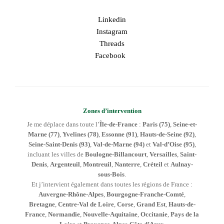
Linkedin
Instagram
Threads
Facebook
Zones d’intervention
Je me déplace dans toute l’
Île-de-France
:
Paris (75)
,
Seine-et-
Marne (77)
,
Yvelines (78)
,
Essonne (91)
,
Hauts-de-Seine (92)
,
Seine-Saint-Denis (93)
,
Val-de-Marne (94)
et
Val-d’Oise (95)
,
incluant les villes de
Boulogne-Billancourt
,
Versailles
,
Saint-
Denis
,
Argenteuil
,
Montreuil
,
Nanterre
,
Créteil
et
Aulnay-
sous-Bois
.
Et j’intervient également dans toutes les régions de France :
Auvergne-Rhône-Alpes
,
Bourgogne-Franche-Comté
,
Bretagne
,
Centre-Val de Loire
,
Corse
,
Grand Est
,
Hauts-de-
France
,
Normandie
,
Nouvelle-Aquitaine
,
Occitanie
,
Pays de la