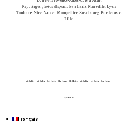
Loire
et
Provence-Alpes-Côte d’Azur
.
Reportages photos disponibles à
Paris
,
Marseille
,
Lyon
,
Toulouse
,
Nice
,
Nantes
,
Montpellier
,
Strasbourg
,
Bordeaux
et
Lille
.
Idir Hakim – Idir Hakim – Idir Hakim – Idir Hakim – Idir Hakim – Idir Hakim – Idir Hakim – Idir Hakim –
Idir Hakim
Français