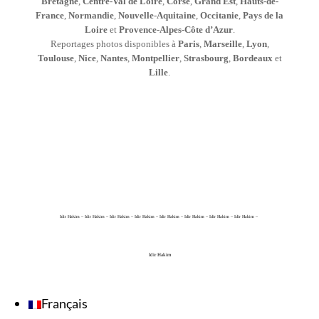
Bretagne
,
Centre-Val de Loire
,
Corse
,
Grand Est
,
Hauts-de-
France
,
Normandie
,
Nouvelle-Aquitaine
,
Occitanie
,
Pays de la
Loire
et
Provence-Alpes-Côte d’Azur
.
Reportages photos disponibles à
Paris
,
Marseille
,
Lyon
,
Toulouse
,
Nice
,
Nantes
,
Montpellier
,
Strasbourg
,
Bordeaux
et
Lille
.
Idir Hakim – Idir Hakim – Idir Hakim – Idir Hakim – Idir Hakim – Idir Hakim – Idir Hakim – Idir Hakim –
Idir Hakim
Français