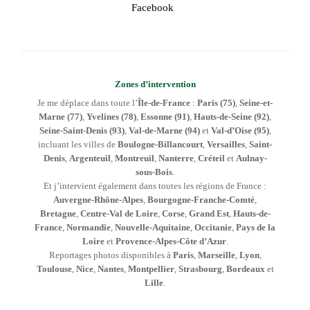
Facebook
Zones d’intervention
Je me déplace dans toute l’
Île-de-France
:
Paris (75)
,
Seine-et-
Marne (77)
,
Yvelines (78)
,
Essonne (91)
,
Hauts-de-Seine (92)
,
Seine-Saint-Denis (93)
,
Val-de-Marne (94)
et
Val-d’Oise (95)
,
incluant les villes de
Boulogne-Billancourt
,
Versailles
,
Saint-
Denis
,
Argenteuil
,
Montreuil
,
Nanterre
,
Créteil
et
Aulnay-
sous-Bois
.
Et j’intervient également dans toutes les régions de France :
Auvergne-Rhône-Alpes
,
Bourgogne-Franche-Comté
,
Bretagne
,
Centre-Val de Loire
,
Corse
,
Grand Est
,
Hauts-de-
France
,
Normandie
,
Nouvelle-Aquitaine
,
Occitanie
,
Pays de la
Loire
et
Provence-Alpes-Côte d’Azur
.
Reportages photos disponibles à
Paris
,
Marseille
,
Lyon
,
Toulouse
,
Nice
,
Nantes
,
Montpellier
,
Strasbourg
,
Bordeaux
et
Lille
.