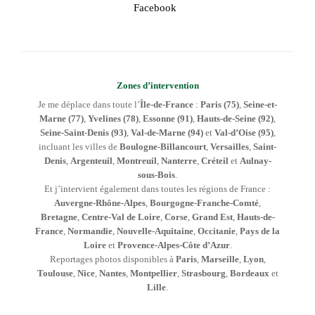
Facebook
Zones d’intervention
Je me déplace dans toute l’
Île-de-France
:
Paris (75)
,
Seine-et-
Marne (77)
,
Yvelines (78)
,
Essonne (91)
,
Hauts-de-Seine (92)
,
Seine-Saint-Denis (93)
,
Val-de-Marne (94)
et
Val-d’Oise (95)
,
incluant les villes de
Boulogne-Billancourt
,
Versailles
,
Saint-
Denis
,
Argenteuil
,
Montreuil
,
Nanterre
,
Créteil
et
Aulnay-
sous-Bois
.
Et j’intervient également dans toutes les régions de France :
Auvergne-Rhône-Alpes
,
Bourgogne-Franche-Comté
,
Bretagne
,
Centre-Val de Loire
,
Corse
,
Grand Est
,
Hauts-de-
France
,
Normandie
,
Nouvelle-Aquitaine
,
Occitanie
,
Pays de la
Loire
et
Provence-Alpes-Côte d’Azur
.
Reportages photos disponibles à
Paris
,
Marseille
,
Lyon
,
Toulouse
,
Nice
,
Nantes
,
Montpellier
,
Strasbourg
,
Bordeaux
et
Lille
.