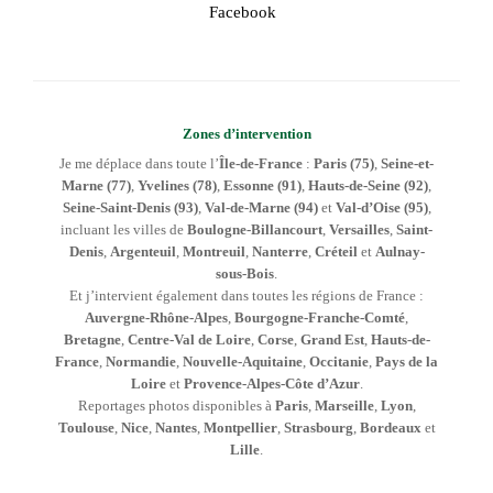
Facebook
Zones d’intervention
Je me déplace dans toute l’
Île-de-France
:
Paris (75)
,
Seine-et-
Marne (77)
,
Yvelines (78)
,
Essonne (91)
,
Hauts-de-Seine (92)
,
Seine-Saint-Denis (93)
,
Val-de-Marne (94)
et
Val-d’Oise (95)
,
incluant les villes de
Boulogne-Billancourt
,
Versailles
,
Saint-
Denis
,
Argenteuil
,
Montreuil
,
Nanterre
,
Créteil
et
Aulnay-
sous-Bois
.
Et j’intervient également dans toutes les régions de France :
Auvergne-Rhône-Alpes
,
Bourgogne-Franche-Comté
,
Bretagne
,
Centre-Val de Loire
,
Corse
,
Grand Est
,
Hauts-de-
France
,
Normandie
,
Nouvelle-Aquitaine
,
Occitanie
,
Pays de la
Loire
et
Provence-Alpes-Côte d’Azur
.
Reportages photos disponibles à
Paris
,
Marseille
,
Lyon
,
Toulouse
,
Nice
,
Nantes
,
Montpellier
,
Strasbourg
,
Bordeaux
et
Lille
.