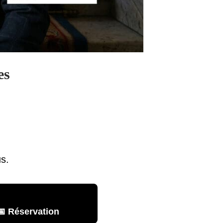
es
us.
📅 Réservation