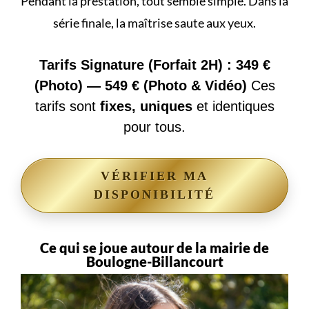
Pendant la prestation, tout semble simple. Dans la
série finale, la maîtrise saute aux yeux.
Tarifs Signature (Forfait 2H) : 349 €
(Photo) — 549 € (Photo & Vidéo)
Ces
tarifs sont
fixes, uniques
et identiques
pour tous.
VÉRIFIER MA
DISPONIBILITÉ
Ce qui se joue autour de la mairie de
Boulogne-Billancourt