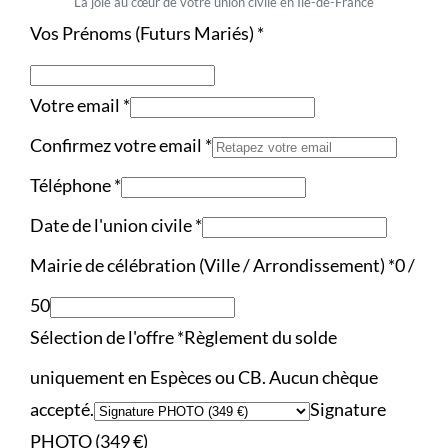
La joie au cœur de votre union civile en Île-de-France
Vos Prénoms (Futurs Mariés)
*
Votre email
*
Confirmez votre email
*
Téléphone
*
Date de l'union civile
*
Mairie de célébration (Ville / Arrondissement)
*
0 /
50
Sélection de l'offre
*
Règlement du solde
uniquement en Espèces ou CB. Aucun chèque
accepté.
Signature
PHOTO (349 €)