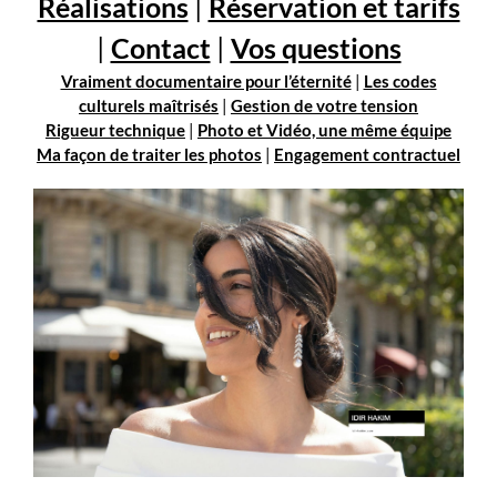
Réalisations
|
Réservation et tarifs
|
Contact
|
Vos questions
Vraiment documentaire pour l’éternité
|
Les codes
culturels maîtrisés
|
Gestion de votre tension
Rigueur technique
|
Photo et Vidéo, une même équipe
Ma façon de traiter les photos
|
Engagement contractuel