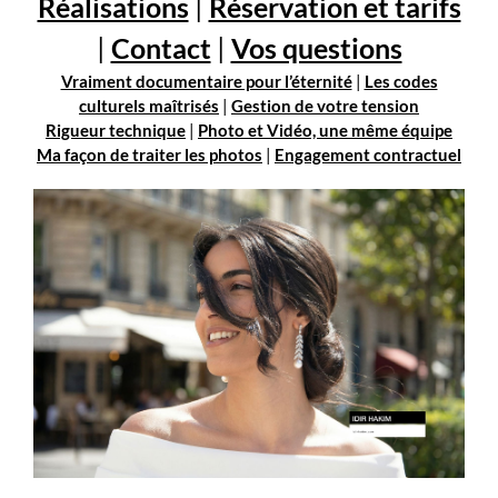
Réalisations
|
Réservation et tarifs
|
Contact
|
Vos questions
Vraiment documentaire pour l’éternité
|
Les codes
culturels maîtrisés
|
Gestion de votre tension
Rigueur technique
|
Photo et Vidéo, une même équipe
Ma façon de traiter les photos
|
Engagement contractuel