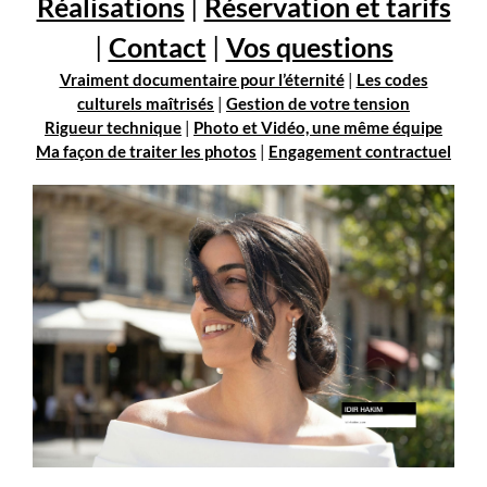
Réalisations
|
Réservation et tarifs
|
Contact
|
Vos questions
Vraiment documentaire pour l’éternité
|
Les codes
culturels maîtrisés
|
Gestion de votre tension
Rigueur technique
|
Photo et Vidéo, une même équipe
Ma façon de traiter les photos
|
Engagement contractuel