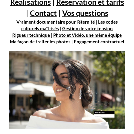
Réalisations
|
Réservation et tarifs
|
Contact
|
Vos questions
Vraiment documentaire pour l’éternité
|
Les codes
culturels maîtrisés
|
Gestion de votre tension
Rigueur technique
|
Photo et Vidéo, une même équipe
Ma façon de traiter les photos
|
Engagement contractuel