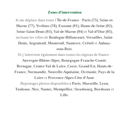
Zones d’intervention
Je me déplace dans toute l’
Île-de-France
:
Paris (75)
,
Seine-et-
Marne (77)
,
Yvelines (78)
,
Essonne (91)
,
Hauts-de-Seine (92)
,
Seine-Saint-Denis (93)
,
Val-de-Marne (94)
et
Val-d’Oise (95)
,
incluant les villes de
Boulogne-Billancourt
,
Versailles
,
Saint-
Denis
,
Argenteuil
,
Montreuil
,
Nanterre
,
Créteil
et
Aulnay-
sous-Bois
.
Et j’intervient également dans toutes les régions de France :
Auvergne-Rhône-Alpes
,
Bourgogne-Franche-Comté
,
Bretagne
,
Centre-Val de Loire
,
Corse
,
Grand Est
,
Hauts-de-
France
,
Normandie
,
Nouvelle-Aquitaine
,
Occitanie
,
Pays de la
Loire
et
Provence-Alpes-Côte d’Azur
.
Reportages photos disponibles à
Paris
,
Marseille
,
Lyon
,
Toulouse
,
Nice
,
Nantes
,
Montpellier
,
Strasbourg
,
Bordeaux
et
Lille
.