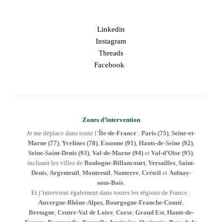
Linkedin
Instagram
Threads
Facebook
Zones d’intervention
Je me déplace dans toute l’
Île-de-France
:
Paris (75)
,
Seine-et-
Marne (77)
,
Yvelines (78)
,
Essonne (91)
,
Hauts-de-Seine (92)
,
Seine-Saint-Denis (93)
,
Val-de-Marne (94)
et
Val-d’Oise (95)
,
incluant les villes de
Boulogne-Billancourt
,
Versailles
,
Saint-
Denis
,
Argenteuil
,
Montreuil
,
Nanterre
,
Créteil
et
Aulnay-
sous-Bois
.
Et j’intervient également dans toutes les régions de France :
Auvergne-Rhône-Alpes
,
Bourgogne-Franche-Comté
,
Bretagne
,
Centre-Val de Loire
,
Corse
,
Grand Est
,
Hauts-de-