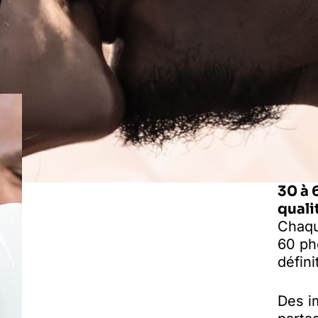
30 à 
quali
Chaqu
60 ph
défini
Des i