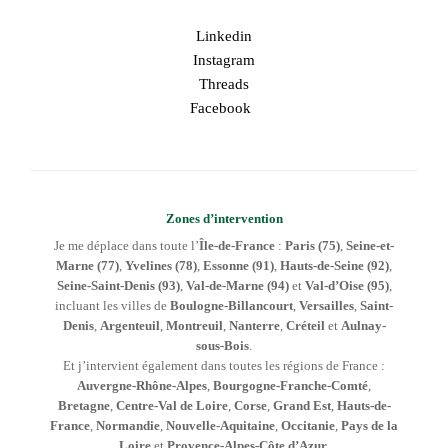
Linkedin
Instagram
Threads
Facebook
Zones d’intervention
Je me déplace dans toute l’
Île-de-France
:
Paris (75)
,
Seine-et-
Marne (77)
,
Yvelines (78)
,
Essonne (91)
,
Hauts-de-Seine (92)
,
Seine-Saint-Denis (93)
,
Val-de-Marne (94)
et
Val-d’Oise (95)
,
incluant les villes de
Boulogne-Billancourt
,
Versailles
,
Saint-
Denis
,
Argenteuil
,
Montreuil
,
Nanterre
,
Créteil
et
Aulnay-
sous-Bois
.
Et j’intervient également dans toutes les régions de France :
Auvergne-Rhône-Alpes
,
Bourgogne-Franche-Comté
,
Bretagne
,
Centre-Val de Loire
,
Corse
,
Grand Est
,
Hauts-de-
France
,
Normandie
,
Nouvelle-Aquitaine
,
Occitanie
,
Pays de la
Loire
et
Provence-Alpes-Côte d’Azur
.