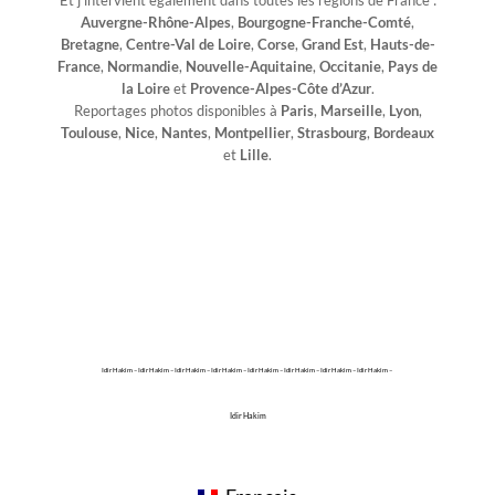
Et j’intervient également dans toutes les régions de France :
Auvergne-Rhône-Alpes
,
Bourgogne-Franche-Comté
,
Bretagne
,
Centre-Val de Loire
,
Corse
,
Grand Est
,
Hauts-de-
France
,
Normandie
,
Nouvelle-Aquitaine
,
Occitanie
,
Pays de
la Loire
et
Provence-Alpes-Côte d’Azur
.
Reportages photos disponibles à
Paris
,
Marseille
,
Lyon
,
Toulouse
,
Nice
,
Nantes
,
Montpellier
,
Strasbourg
,
Bordeaux
et
Lille
.
Idir Hakim – Idir Hakim – Idir Hakim – Idir Hakim – Idir Hakim – Idir Hakim – Idir Hakim – Idir Hakim –
Idir Hakim