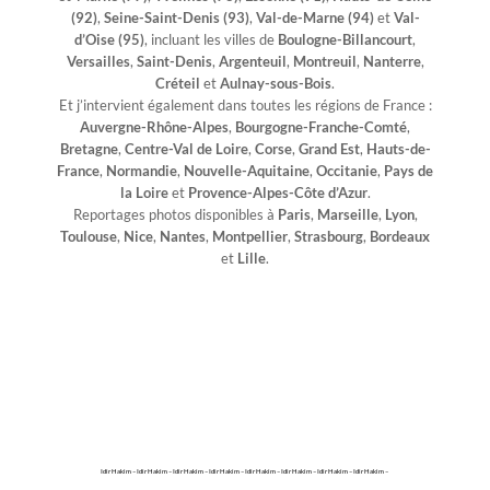
(92)
,
Seine-Saint-Denis (93)
,
Val-de-Marne (94)
et
Val-
d’Oise (95)
, incluant les villes de
Boulogne-Billancourt
,
Versailles
,
Saint-Denis
,
Argenteuil
,
Montreuil
,
Nanterre
,
Créteil
et
Aulnay-sous-Bois
.
Et j’intervient également dans toutes les régions de France :
Auvergne-Rhône-Alpes
,
Bourgogne-Franche-Comté
,
Bretagne
,
Centre-Val de Loire
,
Corse
,
Grand Est
,
Hauts-de-
France
,
Normandie
,
Nouvelle-Aquitaine
,
Occitanie
,
Pays de
la Loire
et
Provence-Alpes-Côte d’Azur
.
Reportages photos disponibles à
Paris
,
Marseille
,
Lyon
,
Toulouse
,
Nice
,
Nantes
,
Montpellier
,
Strasbourg
,
Bordeaux
et
Lille
.
Idir Hakim – Idir Hakim – Idir Hakim – Idir Hakim – Idir Hakim – Idir Hakim – Idir Hakim – Idir Hakim –