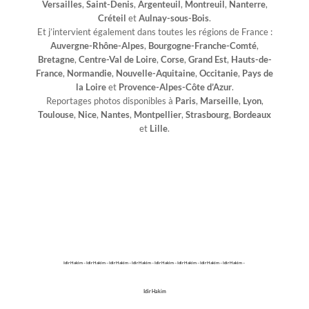
Versailles
,
Saint-Denis
,
Argenteuil
,
Montreuil
,
Nanterre
,
Créteil
et
Aulnay-sous-Bois
.
Et j’intervient également dans toutes les régions de France :
Auvergne-Rhône-Alpes
,
Bourgogne-Franche-Comté
,
Bretagne
,
Centre-Val de Loire
,
Corse
,
Grand Est
,
Hauts-de-
France
,
Normandie
,
Nouvelle-Aquitaine
,
Occitanie
,
Pays de
la Loire
et
Provence-Alpes-Côte d’Azur
.
Reportages photos disponibles à
Paris
,
Marseille
,
Lyon
,
Toulouse
,
Nice
,
Nantes
,
Montpellier
,
Strasbourg
,
Bordeaux
et
Lille
.
Idir Hakim – Idir Hakim – Idir Hakim – Idir Hakim – Idir Hakim – Idir Hakim – Idir Hakim – Idir Hakim –
Idir Hakim