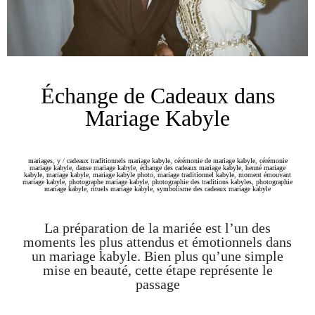
Échange de Cadeaux dans
Mariage Kabyle
mariages
,
y
/
cadeaux traditionnels mariage kabyle
,
cérémonie de mariage kabyle
,
cérémonie
mariage kabyle
,
danse mariage kabyle
,
échange des cadeaux mariage kabyle
,
henné mariage
kabyle
,
mariage kabyle
,
mariage kabyle photo
,
mariage traditionnel kabyle
,
moment émouvant
mariage kabyle
,
photographe mariage kabyle
,
photographie des traditions kabyles
,
photographie
mariage kabyle
,
rituels mariage kabyle
,
symbolisme des cadeaux mariage kabyle
La préparation de la mariée est l’un des
moments les plus attendus et émotionnels dans
un mariage kabyle. Bien plus qu’une simple
mise en beauté, cette étape représente le
passage