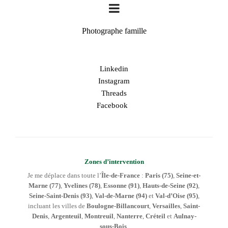
Photographe famille
Linkedin
Instagram
Threads
Facebook
Zones d’intervention
Je me déplace dans toute l’
Île-de-France
:
Paris (75)
,
Seine-et-
Marne (77)
,
Yvelines (78)
,
Essonne (91)
,
Hauts-de-Seine (92)
,
Seine-Saint-Denis (93)
,
Val-de-Marne (94)
et
Val-d’Oise (95)
,
incluant les villes de
Boulogne-Billancourt
,
Versailles
,
Saint-
Denis
,
Argenteuil
,
Montreuil
,
Nanterre
,
Créteil
et
Aulnay-
sous-Bois
.