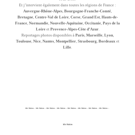
Et j’intervient également dans toutes les régions de France :
Auvergne-Rhône-Alpes
,
Bourgogne-Franche-Comté
,
Bretagne
,
Centre-Val de Loire
,
Corse
,
Grand Est
,
Hauts-de-
France
,
Normandie
,
Nouvelle-Aquitaine
,
Occitanie
,
Pays de la
Loire
et
Provence-Alpes-Côte d’Azur
.
Reportages photos disponibles à
Paris
,
Marseille
,
Lyon
,
Toulouse
,
Nice
,
Nantes
,
Montpellier
,
Strasbourg
,
Bordeaux
et
Lille
.
Idir Hakim – Idir Hakim – Idir Hakim – Idir Hakim – Idir Hakim – Idir Hakim – Idir Hakim – Idir Hakim –
Idir Hakim