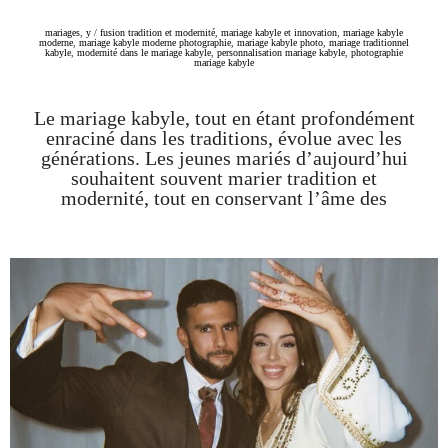
mariages
,
y
/
fusion tradition et modernité
,
mariage kabyle et innovation
,
mariage kabyle
moderne
,
mariage kabyle moderne photographie
,
mariage kabyle photo
,
mariage traditionnel
kabyle
,
modernité dans le mariage kabyle
,
personnalisation mariage kabyle
,
photographie
mariage kabyle
Le mariage kabyle, tout en étant profondément
enraciné dans les traditions, évolue avec les
générations. Les jeunes mariés d’aujourd’hui
souhaitent souvent marier tradition et
modernité, tout en conservant l’âme des