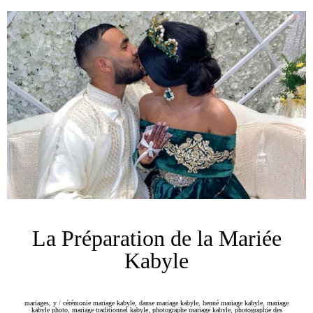
La Préparation de la Mariée
Kabyle
mariages
,
y
/
cérémonie mariage kabyle
,
danse mariage kabyle
,
henné mariage kabyle
,
mariage
kabyle photo
,
mariage traditionnel kabyle
,
photographe mariage kabyle
,
photographie des