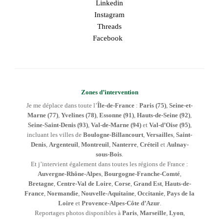
Linkedin
Instagram
Threads
Facebook
Zones d’intervention
Je me déplace dans toute l’
Île-de-France
:
Paris (75)
,
Seine-et-
Marne (77)
,
Yvelines (78)
,
Essonne (91)
,
Hauts-de-Seine (92)
,
Seine-Saint-Denis (93)
,
Val-de-Marne (94)
et
Val-d’Oise (95)
,
incluant les villes de
Boulogne-Billancourt
,
Versailles
,
Saint-
Denis
,
Argenteuil
,
Montreuil
,
Nanterre
,
Créteil
et
Aulnay-
sous-Bois
.
Et j’intervient également dans toutes les régions de France :
Auvergne-Rhône-Alpes
,
Bourgogne-Franche-Comté
,
Bretagne
,
Centre-Val de Loire
,
Corse
,
Grand Est
,
Hauts-de-
France
,
Normandie
,
Nouvelle-Aquitaine
,
Occitanie
,
Pays de la
Loire
et
Provence-Alpes-Côte d’Azur
.
Reportages photos disponibles à
Paris
,
Marseille
,
Lyon
,