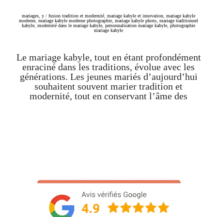
mariages
,
y
/
fusion tradition et modernité
,
mariage kabyle et innovation
,
mariage kabyle
moderne
,
mariage kabyle moderne photographie
,
mariage kabyle photo
,
mariage traditionnel
kabyle
,
modernité dans le mariage kabyle
,
personnalisation mariage kabyle
,
photographie
mariage kabyle
Le mariage kabyle, tout en étant profondément
enraciné dans les traditions, évolue avec les
générations. Les jeunes mariés d’aujourd’hui
souhaitent souvent marier tradition et
modernité, tout en conservant l’âme des