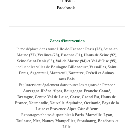
Threads
Facebook
Zones d’intervention
Je me déplace dans toute l’
Île-de-France
:
Paris (75)
,
Seine-et-
Marne (77)
,
Yvelines (78)
,
Essonne (91)
,
Hauts-de-Seine (92)
,
Seine-Saint-Denis (93)
,
Val-de-Marne (94)
et
Val-d’Oise (95)
,
incluant les villes de
Boulogne-Billancourt
,
Versailles
,
Saint-
Denis
,
Argenteuil
,
Montreuil
,
Nanterre
,
Créteil
et
Aulnay-
sous-Bois
.
Et j’intervient également dans toutes les régions de France :
Auvergne-Rhône-Alpes
,
Bourgogne-Franche-Comté
,
Bretagne
,
Centre-Val de Loire
,
Corse
,
Grand Est
,
Hauts-de-
France
,
Normandie
,
Nouvelle-Aquitaine
,
Occitanie
,
Pays de la
Loire
et
Provence-Alpes-Côte d’Azur
.
Reportages photos disponibles à
Paris
,
Marseille
,
Lyon
,
Toulouse
,
Nice
,
Nantes
,
Montpellier
,
Strasbourg
,
Bordeaux
et
Lille
.