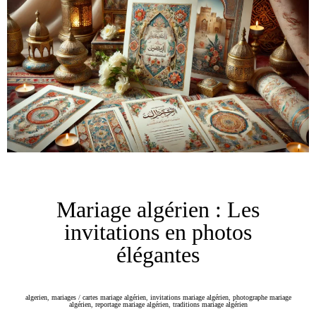
Mariage algérien : Les
invitations en photos
élégantes
algerien
,
mariages
/
cartes mariage algérien
,
invitations mariage algérien
,
photographe mariage
algérien
,
reportage mariage algérien
,
traditions mariage algérien