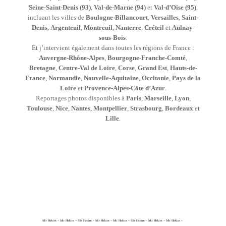
Seine-Saint-Denis (93)
,
Val-de-Marne (94)
et
Val-d’Oise (95)
,
incluant les villes de
Boulogne-Billancourt
,
Versailles
,
Saint-
Denis
,
Argenteuil
,
Montreuil
,
Nanterre
,
Créteil
et
Aulnay-
sous-Bois
.
Et j’intervient également dans toutes les régions de France :
Auvergne-Rhône-Alpes
,
Bourgogne-Franche-Comté
,
Bretagne
,
Centre-Val de Loire
,
Corse
,
Grand Est
,
Hauts-de-
France
,
Normandie
,
Nouvelle-Aquitaine
,
Occitanie
,
Pays de la
Loire
et
Provence-Alpes-Côte d’Azur
.
Reportages photos disponibles à
Paris
,
Marseille
,
Lyon
,
Toulouse
,
Nice
,
Nantes
,
Montpellier
,
Strasbourg
,
Bordeaux
et
Lille
.
Idir Hakim – Idir Hakim – Idir Hakim – Idir Hakim – Idir Hakim – Idir Hakim – Idir Hakim – Idir Hakim –