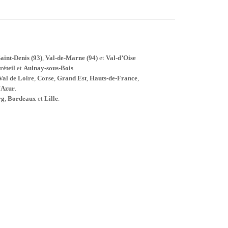
aint-Denis (93)
,
Val-de-Marne (94)
et
Val-d’Oise
réteil
et
Aulnay-sous-Bois
.
Val de Loire
,
Corse
,
Grand Est
,
Hauts-de-France
,
’Azur
.
rg
,
Bordeaux
et
Lille
.