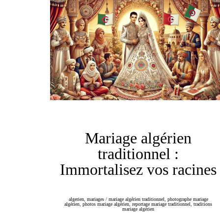
Mariage algérien
traditionnel :
Immortalisez vos racines
algerien
,
mariages
/
mariage algérien traditionnel
,
photographe mariage
algérien
,
photos mariage algérien
,
reportage mariage traditionnel
,
traditions
mariage algérien