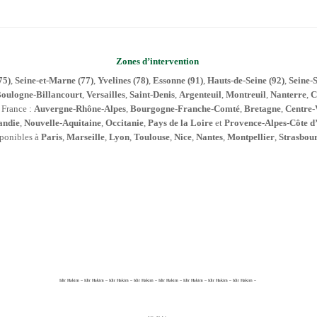
Zones d’intervention
75)
,
Seine-et-Marne (77)
,
Yvelines (78)
,
Essonne (91)
,
Hauts-de-Seine (92)
,
Seine-S
oulogne-Billancourt
,
Versailles
,
Saint-Denis
,
Argenteuil
,
Montreuil
,
Nanterre
,
C
e France :
Auvergne-Rhône-Alpes
,
Bourgogne-Franche-Comté
,
Bretagne
,
Centre-
ndie
,
Nouvelle-Aquitaine
,
Occitanie
,
Pays de la Loire
et
Provence-Alpes-Côte d
sponibles à
Paris
,
Marseille
,
Lyon
,
Toulouse
,
Nice
,
Nantes
,
Montpellier
,
Strasbou
Idir Hakim – Idir Hakim – Idir Hakim – Idir Hakim – Idir Hakim – Idir Hakim – Idir Hakim – Idir Hakim –