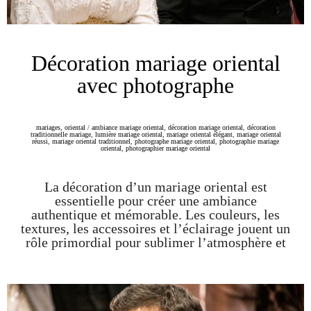
Décoration mariage oriental
avec photographe
mariages
,
oriental
/
ambiance mariage oriental
,
décoration mariage oriental
,
décoration
traditionnelle mariage
,
lumière mariage oriental
,
mariage oriental élégant
,
mariage oriental
réussi
,
mariage oriental traditionnel
,
photographe mariage oriental
,
photographie mariage
oriental
,
photographier mariage oriental
La décoration d’un mariage oriental est
essentielle pour créer une ambiance
authentique et mémorable. Les couleurs, les
textures, les accessoires et l’éclairage jouent un
rôle primordial pour sublimer l’atmosphère et