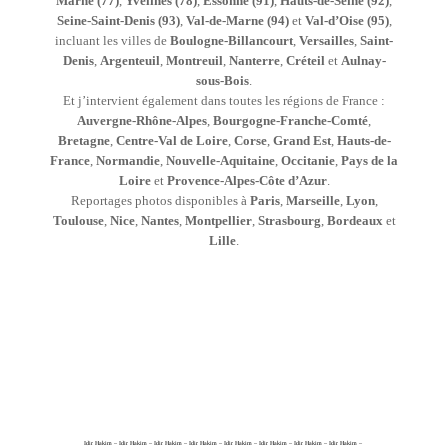
Marne (77)
,
Yvelines (78)
,
Essonne (91)
,
Hauts-de-Seine (92)
,
Seine-Saint-Denis (93)
,
Val-de-Marne (94)
et
Val-d’Oise (95)
,
incluant les villes de
Boulogne-Billancourt
,
Versailles
,
Saint-
Denis
,
Argenteuil
,
Montreuil
,
Nanterre
,
Créteil
et
Aulnay-
sous-Bois
.
Et j’intervient également dans toutes les régions de France :
Auvergne-Rhône-Alpes
,
Bourgogne-Franche-Comté
,
Bretagne
,
Centre-Val de Loire
,
Corse
,
Grand Est
,
Hauts-de-
France
,
Normandie
,
Nouvelle-Aquitaine
,
Occitanie
,
Pays de la
Loire
et
Provence-Alpes-Côte d’Azur
.
Reportages photos disponibles à
Paris
,
Marseille
,
Lyon
,
Toulouse
,
Nice
,
Nantes
,
Montpellier
,
Strasbourg
,
Bordeaux
et
Lille
.
Idir Hakim – Idir Hakim – Idir Hakim – Idir Hakim – Idir Hakim – Idir Hakim – Idir Hakim – Idir Hakim –