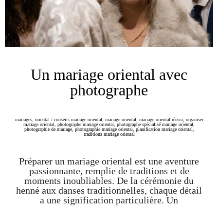
Un mariage oriental avec
photographe
mariages
,
oriental
/
conseils mariage oriental
,
mariage oriental
,
mariage oriental réussi
,
organiser
mariage oriental
,
photographe mariage oriental
,
photographe spécialisé mariage oriental
,
photographie de mariage
,
photographie mariage oriental
,
planification mariage oriental
,
traditions mariage oriental
Préparer un mariage oriental est une aventure
passionnante, remplie de traditions et de
moments inoubliables. De la cérémonie du
henné aux danses traditionnelles, chaque détail
a une signification particulière. Un