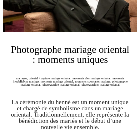
Photographe mariage oriental
: moments uniques
mariages
,
oriental
/
capture mariage oriental
,
moments clés mariage oriental
,
moments
inoubliables mariage
,
moments mariage oriental
,
moments spontanés mariage
,
photographe
mariage oriental
,
photographie mariage oriental
,
photographier mariage oriental
La cérémonie du henné est un moment unique
et chargé de symbolisme dans un mariage
oriental. Traditionnellement, elle représente la
bénédiction des mariés et le début d’une
nouvelle vie ensemble.