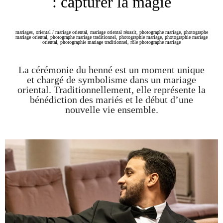
: capturer la magie
mariages
,
oriental
/
mariage oriental
,
mariage oriental réussit
,
photographe mariage
,
photographe
mariage oriental
,
photographe mariage traditionnel
,
photographie mariage
,
photographie mariage
oriental
,
photographie mariage traditionnel
,
rôle photographe mariage
La cérémonie du henné est un moment unique
et chargé de symbolisme dans un mariage
oriental. Traditionnellement, elle représente la
bénédiction des mariés et le début d’une
nouvelle vie ensemble.