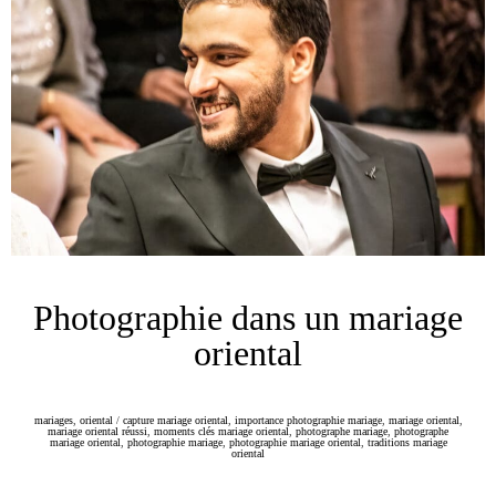
Photographie dans un mariage
oriental
mariages
,
oriental
/
capture mariage oriental
,
importance photographie mariage
,
mariage oriental
,
mariage oriental réussi
,
moments clés mariage oriental
,
photographe mariage
,
photographe
mariage oriental
,
photographie mariage
,
photographie mariage oriental
,
traditions mariage
oriental