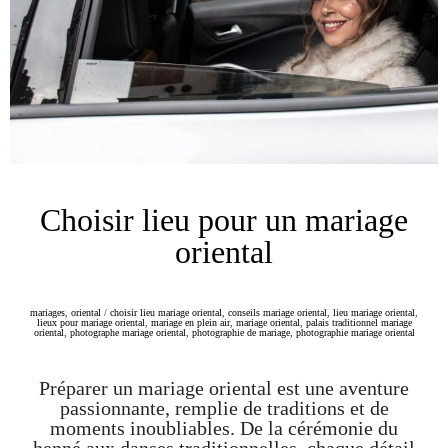
Choisir lieu pour un mariage
oriental
mariages
,
oriental
/
choisir lieu mariage oriental
,
conseils mariage oriental
,
lieu mariage oriental
,
lieux pour mariage oriental
,
mariage en plein air
,
mariage oriental
,
palais traditionnel mariage
oriental
,
photographe mariage oriental
,
photographie de mariage
,
photographie mariage oriental
Préparer un mariage oriental est une aventure
passionnante, remplie de traditions et de
moments inoubliables. De la cérémonie du
henné aux danses traditionnelles, chaque détail