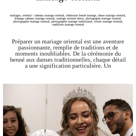
mariages
,
oriental
/
cadeaux mariage oriental
,
cérémonie henné mariage
,
danse mariage oriental
,
échange cadeaux mariage oriental
,
mariage oriental réussi
,
photographe mariage oriental
,
photographie mariage oriental
,
photographie mariage traditionnel
,
rituels mariage oriental
,
traditions mariage oriental
Préparer un mariage oriental est une aventure
passionnante, remplie de traditions et de
moments inoubliables. De la cérémonie du
henné aux danses traditionnelles, chaque détail
a une signification particulière. Un