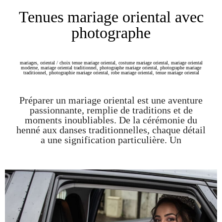
Tenues mariage oriental avec
photographe
mariages
,
oriental
/
choix tenue mariage oriental
,
costume mariage oriental
,
mariage oriental
moderne
,
mariage oriental traditionnel
,
photographe mariage oriental
,
photographe mariage
traditionnel
,
photographie mariage oriental
,
robe mariage oriental
,
tenue mariage oriental
Préparer un mariage oriental est une aventure
passionnante, remplie de traditions et de
moments inoubliables. De la cérémonie du
henné aux danses traditionnelles, chaque détail
a une signification particulière. Un