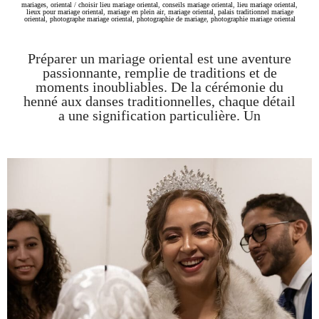
mariages
,
oriental
/
choisir lieu mariage oriental
,
conseils mariage oriental
,
lieu mariage oriental
,
lieux pour mariage oriental
,
mariage en plein air
,
mariage oriental
,
palais traditionnel mariage
oriental
,
photographe mariage oriental
,
photographie de mariage
,
photographie mariage oriental
Préparer un mariage oriental est une aventure
passionnante, remplie de traditions et de
moments inoubliables. De la cérémonie du
henné aux danses traditionnelles, chaque détail
a une signification particulière. Un