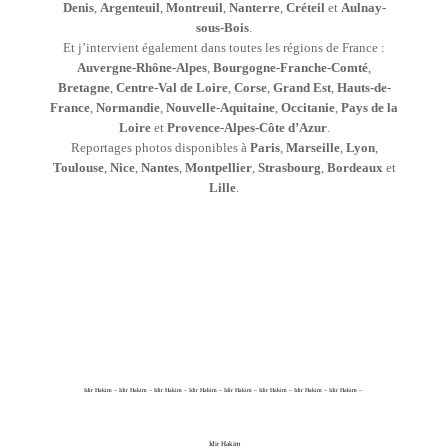
Denis
,
Argenteuil
,
Montreuil
,
Nanterre
,
Créteil
et
Aulnay-
sous-Bois
.
Et j’intervient également dans toutes les régions de France :
Auvergne-Rhône-Alpes
,
Bourgogne-Franche-Comté
,
Bretagne
,
Centre-Val de Loire
,
Corse
,
Grand Est
,
Hauts-de-
France
,
Normandie
,
Nouvelle-Aquitaine
,
Occitanie
,
Pays de la
Loire
et
Provence-Alpes-Côte d’Azur
.
Reportages photos disponibles à
Paris
,
Marseille
,
Lyon
,
Toulouse
,
Nice
,
Nantes
,
Montpellier
,
Strasbourg
,
Bordeaux
et
Lille
.
Idir Hakim – Idir Hakim – Idir Hakim – Idir Hakim – Idir Hakim – Idir Hakim – Idir Hakim – Idir Hakim –
Idir Hakim