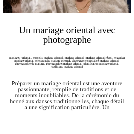
Un mariage oriental avec
photographe
mariages
,
oriental
/
conseils mariage oriental
,
mariage oriental
,
mariage oriental réussi
,
organiser
mariage oriental
,
photographe mariage oriental
,
photographe spécialisé mariage oriental
,
photographie de mariage
,
photographie mariage oriental
,
planification mariage oriental
,
traditions mariage oriental
Préparer un mariage oriental est une aventure
passionnante, remplie de traditions et de
moments inoubliables. De la cérémonie du
henné aux danses traditionnelles, chaque détail
a une signification particulière. Un