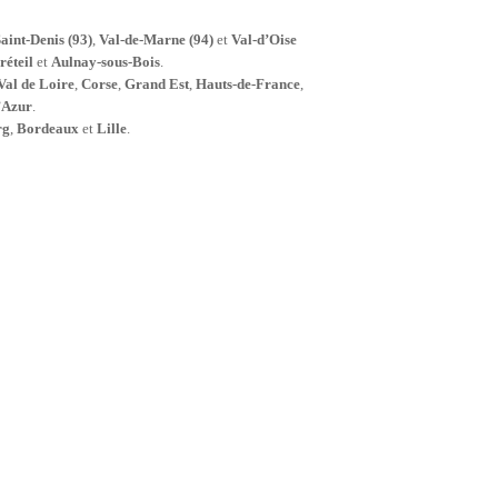
aint-Denis (93)
,
Val-de-Marne (94)
et
Val-d’Oise
réteil
et
Aulnay-sous-Bois
.
Val de Loire
,
Corse
,
Grand Est
,
Hauts-de-France
,
’Azur
.
rg
,
Bordeaux
et
Lille
.