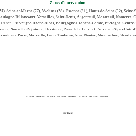
Zones d’intervention
75)
,
Seine-et-Marne (77)
,
Yvelines (78)
,
Essonne (91)
,
Hauts-de-Seine (92)
,
Seine-S
oulogne-Billancourt
,
Versailles
,
Saint-Denis
,
Argenteuil
,
Montreuil
,
Nanterre
,
C
e France :
Auvergne-Rhône-Alpes
,
Bourgogne-Franche-Comté
,
Bretagne
,
Centre-
ndie
,
Nouvelle-Aquitaine
,
Occitanie
,
Pays de la Loire
et
Provence-Alpes-Côte d
sponibles à
Paris
,
Marseille
,
Lyon
,
Toulouse
,
Nice
,
Nantes
,
Montpellier
,
Strasbou
Idir Hakim – Idir Hakim – Idir Hakim – Idir Hakim – Idir Hakim – Idir Hakim – Idir Hakim – Idir Hakim –
Idir Hakim