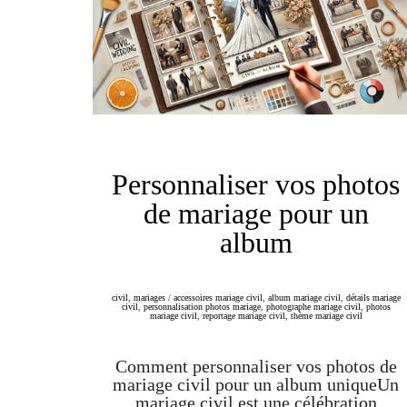
Personnaliser vos photos
de mariage pour un
album
civil
,
mariages
/
accessoires mariage civil
,
album mariage civil
,
détails mariage
civil
,
personnalisation photos mariage
,
photographe mariage civil
,
photos
mariage civil
,
reportage mariage civil
,
thème mariage civil
Comment personnaliser vos photos de
mariage civil pour un album uniqueUn
mariage civil est une célébration