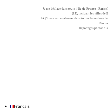
Je me déplace dans toute l’
Île-de-France
:
Paris (
(95)
, incluant les villes de
B
Et j’intervient également dans toutes les régions d
Norma
Reportages photos di
Français