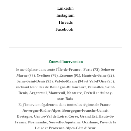
Linkedin
Instagram
Threads
Facebook
Zones d’intervention
Je me déplace dans toute l’
Île-de-France
:
Paris (75)
,
Seine-et-
Marne (77)
,
Yvelines (78)
,
Essonne (91)
,
Hauts-de-Seine (92)
,
Seine-Saint-Denis (93)
,
Val-de-Marne (94)
et
Val-d’Oise (95)
,
incluant les villes de
Boulogne-Billancourt
,
Versailles
,
Saint-
Denis
,
Argenteuil
,
Montreuil
,
Nanterre
,
Créteil
et
Aulnay-
sous-Bois
.
Et j’intervient également dans toutes les régions de France :
Auvergne-Rhône-Alpes
,
Bourgogne-Franche-Comté
,
Bretagne
,
Centre-Val de Loire
,
Corse
,
Grand Est
,
Hauts-de-
France
,
Normandie
,
Nouvelle-Aquitaine
,
Occitanie
,
Pays de la
Loire
et
Provence-Alpes-Côte d’Azur
.