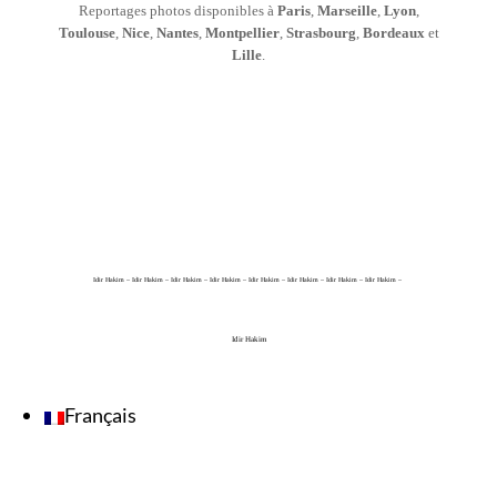
Reportages photos disponibles à
Paris
,
Marseille
,
Lyon
,
Toulouse
,
Nice
,
Nantes
,
Montpellier
,
Strasbourg
,
Bordeaux
et
Lille
.
Idir Hakim – Idir Hakim – Idir Hakim – Idir Hakim – Idir Hakim – Idir Hakim – Idir Hakim – Idir Hakim –
Idir Hakim
Français