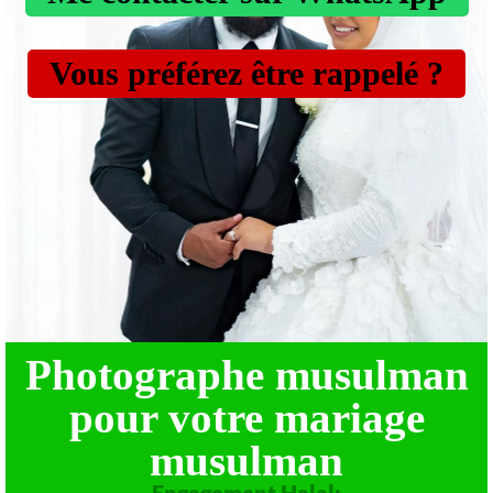
Vous préférez être rappelé ?
Photographe musulman
pour votre mariage
musulman
Engagement
Halal: