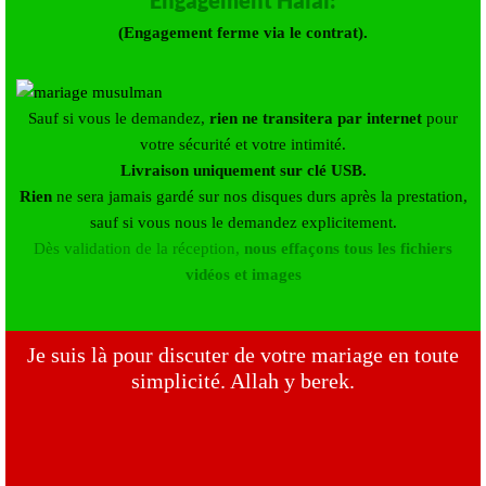
(Engagement ferme via le contrat).
Sauf si vous le demandez,
rien ne transitera par internet
pour
votre sécurité et votre intimité.
Livraison uniquement sur clé USB.
Rien
ne sera jamais gardé sur nos disques durs après la prestation,
sauf si vous nous le demandez explicitement.
Dès validation de la réception,
nous effaçons tous les fichiers
vidéos et images
Je suis là pour discuter de votre mariage en toute
simplicité. Allah y berek.