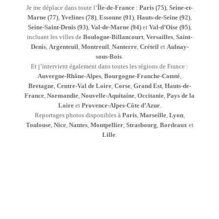
Je me déplace dans toute l’
Île-de-France
:
Paris (75)
,
Seine-et-
Marne (77)
,
Yvelines (78)
,
Essonne (91)
,
Hauts-de-Seine (92)
,
Seine-Saint-Denis (93)
,
Val-de-Marne (94)
et
Val-d’Oise (95)
,
incluant les villes de
Boulogne-Billancourt
,
Versailles
,
Saint-
Denis
,
Argenteuil
,
Montreuil
,
Nanterre
,
Créteil
et
Aulnay-
sous-Bois
.
Et j’intervient également dans toutes les régions de France :
Auvergne-Rhône-Alpes
,
Bourgogne-Franche-Comté
,
Bretagne
,
Centre-Val de Loire
,
Corse
,
Grand Est
,
Hauts-de-
France
,
Normandie
,
Nouvelle-Aquitaine
,
Occitanie
,
Pays de la
Loire
et
Provence-Alpes-Côte d’Azur
.
Reportages photos disponibles à
Paris
,
Marseille
,
Lyon
,
Toulouse
,
Nice
,
Nantes
,
Montpellier
,
Strasbourg
,
Bordeaux
et
Lille
.