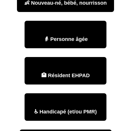
👶 Nouveau-né, bébé, nourrisson
👵 Personne âgée
🏥 Résident EHPAD
♿ Handicapé (et/ou PMR)