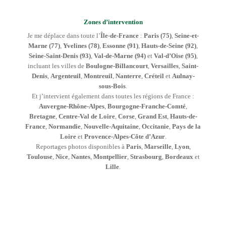
Zones d’intervention
Je me déplace dans toute l’
Île-de-France
:
Paris (75)
,
Seine-et-
Marne (77)
,
Yvelines (78)
,
Essonne (91)
,
Hauts-de-Seine (92)
,
Seine-Saint-Denis (93)
,
Val-de-Marne (94)
et
Val-d’Oise (95)
,
incluant les villes de
Boulogne-Billancourt
,
Versailles
,
Saint-
Denis
,
Argenteuil
,
Montreuil
,
Nanterre
,
Créteil
et
Aulnay-
sous-Bois
.
Et j’intervient également dans toutes les régions de France :
Auvergne-Rhône-Alpes
,
Bourgogne-Franche-Comté
,
Bretagne
,
Centre-Val de Loire
,
Corse
,
Grand Est
,
Hauts-de-
France
,
Normandie
,
Nouvelle-Aquitaine
,
Occitanie
,
Pays de la
Loire
et
Provence-Alpes-Côte d’Azur
.
Reportages photos disponibles à
Paris
,
Marseille
,
Lyon
,
Toulouse
,
Nice
,
Nantes
,
Montpellier
,
Strasbourg
,
Bordeaux
et
Lille
.