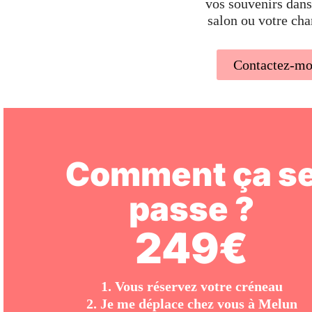
vos souvenirs dans
salon ou votre ch
Contactez-mo
Comment ça s
passe ?
249€
1. Vous réservez votre créneau
2. Je me déplace chez vous à
Melun