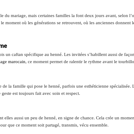
e du mariage, mais certaines familles la font deux jours avant, selon l’
t le moment où les générations se retrouvent, où les anciennes donnent 
ime
s un caftan spécifique au henné. Les invitées s’habillent aussi de façon
iage marocain
, ce moment permet de ralentir le rythme avant le tourbillo
de la famille qui pose le henné, parfois une esthéticienne spécialisée. L
e geste est toujours fait avec soin et respect.
ent elles aussi un peu de henné, en signe de chance. Cela crée un mom
t pour que ce moment soit partagé, transmis, vécu ensemble.