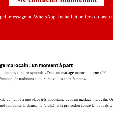
pel, message ou WhatsApp. Inchallah on fera du beau t
ge marocain : un moment à part
ape intime, forte en symboles. Dans un
mariage marocain
, cette cérémon
émotion, de traditions et de retrouvailles entre femmes.
onie du henné a une place très importante dans un
mariage marocain
. O
l symbolise la chance, la fertilité, et la protection contre le mauvais œi