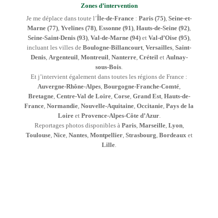
Zones d’intervention
Je me déplace dans toute l’
Île-de-France
:
Paris (75)
,
Seine-et-
Marne (77)
,
Yvelines (78)
,
Essonne (91)
,
Hauts-de-Seine (92)
,
Seine-Saint-Denis (93)
,
Val-de-Marne (94)
et
Val-d’Oise (95)
,
incluant les villes de
Boulogne-Billancourt
,
Versailles
,
Saint-
Denis
,
Argenteuil
,
Montreuil
,
Nanterre
,
Créteil
et
Aulnay-
sous-Bois
.
Et j’intervient également dans toutes les régions de France :
Auvergne-Rhône-Alpes
,
Bourgogne-Franche-Comté
,
Bretagne
,
Centre-Val de Loire
,
Corse
,
Grand Est
,
Hauts-de-
France
,
Normandie
,
Nouvelle-Aquitaine
,
Occitanie
,
Pays de la
Loire
et
Provence-Alpes-Côte d’Azur
.
Reportages photos disponibles à
Paris
,
Marseille
,
Lyon
,
Toulouse
,
Nice
,
Nantes
,
Montpellier
,
Strasbourg
,
Bordeaux
et
Lille
.