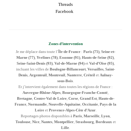
Threads
Facebook
Zones d’intervention
Je me déplace dans toute l’
Île-de-France
:
Paris (75)
,
Seine-et-
Marne (77)
,
Yvelines (78)
,
Essonne (91)
,
Hauts-de-Seine (92)
,
Seine-Saint-Denis (93)
,
Val-de-Marne (94)
et
Val-d’Oise (95)
,
incluant les villes de
Boulogne-Billancourt
,
Versailles
,
Saint-
Denis
,
Argenteuil
,
Montreuil
,
Nanterre
,
Créteil
et
Aulnay-
sous-Bois
.
Et j’intervient également dans toutes les régions de France :
Auvergne-Rhône-Alpes
,
Bourgogne-Franche-Comté
,
Bretagne
,
Centre-Val de Loire
,
Corse
,
Grand Est
,
Hauts-de-
France
,
Normandie
,
Nouvelle-Aquitaine
,
Occitanie
,
Pays de la
Loire
et
Provence-Alpes-Côte d’Azur
.
Reportages photos disponibles à
Paris
,
Marseille
,
Lyon
,
Toulouse
,
Nice
,
Nantes
,
Montpellier
,
Strasbourg
,
Bordeaux
et
Lille
.