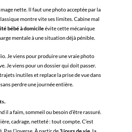
image nette. Il faut une photo acceptée par la
 classique montre vite ses limites. Cabine mal
ité bébé à domicile
évite cette mécanique
charge mentale à une situation déjà pénible.
dio. Je viens pour produire une vraie photo
e. Je viens pour un dossier qui doit passer.
trajets inutiles et replace la prise de vue dans
 sans perdre une journée entière.
ts.
nd il a faim, sommeil ou besoin d’être rassuré.
mière, cadrage, netteté : tout compte. C’est
. Pas l’inverse. À partir de
3 jours de vie
, la