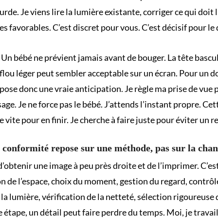
de. Je viens lire la lumière existante, corriger ce qui doit l’
s favorables. C’est discret pour vous. C’est décisif pour le 
. Un bébé ne prévient jamais avant de bouger. La tête bascu
 flou léger peut sembler acceptable sur un écran. Pour un do
ose donc une vraie anticipation. Je règle ma prise de v
age. Je ne force pas le bébé. J’attends l’instant propre. Cet
e vite pour en finir. Je cherche à faire juste pour éviter un r
 conformité repose sur une méthode, pas sur la chan
’obtenir une image à peu près droite et de l’imprimer. C’es
 de l’espace, choix du moment, gestion du regard, contrôle d
a lumière, vérification de la netteté, sélection rigoureuse d
étape, un détail peut faire perdre du temps. Moi, je travai