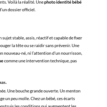
ts. Voilà la réalité. Une
photo identité bébé
’un dossier officiel.
ujet stable, assis, réactif et capable de fixer
ouger la tête ou se raidir sans prévenir. Une
’un nouveau-né, ni l’attention d’un nourrisson,
me
comme une intervention technique, pas
pas.
nclinée. Une bouche grande ouverte. Un menton
ge un peu molle. Chez un bébé, ces écarts
construis les conditions qui augmentent les