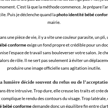
oment. C’est là que la méthode commence. Je prépare l’angle
tile. Puis je déclenche quand la
photo identité bébé confo
mairie.
ns une pièce de vie, il y a vite une couleur parasite, un pl
bébé conforme
exige un fond propre et crédible pour un doc
nise l’espace de travail sans bouleverser votre salon. Je cherc
alors de rôle. Il ne sert pas seulement à éviter un déplaceme
produire une image officielle sans agitation inutile.
a lumière décide souvent du refus ou de l’acceptatio
ns être intrusive. Trop dure, elle creuse les traits et crée d
t complique le rendu des contours du visage. Trop latérale, e
té bébé conforme
demande donc un équilibre fin entre clarté