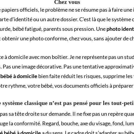
Chez vous
apiers officiels, le problème ne se résume pas à faire une 
rte d’identité ou un autre dossier. C’est là que le système
urde, bébé fatigué, parents sous pression. Une
photo ident
e : obtenir une photo conforme, chez vous, sans ajouter de 
ce à domicile avec mon boîtier. Je ne représente pas un stu
ns. Pas une image décorative. Pas une tentative approximativ
 bébé à domicile
bien faite réduit les risques, supprime les 
votre rythme, votre bébé, vos documents officiels à préparer
 système classique n’est pas pensé pour les tout-peti
pas sa tête droite sur demande. Il ne fixe pas un repère qua
 juge la conformité. Regard, bouche, axe du visage, fond, lu
té bébé à domicile
a du sens. Le cadre doit s’adapter au bébé