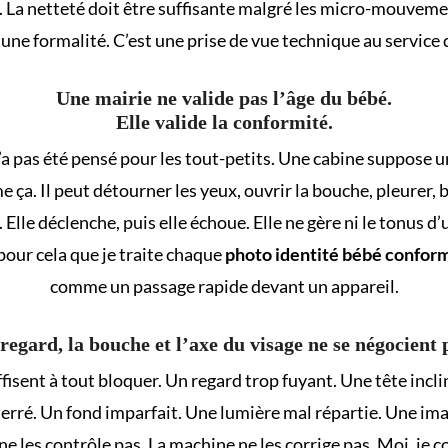
. La netteté doit être suffisante malgré les micro-mouvemen
 une formalité. C’est une prise de vue technique au service d
Une mairie ne valide pas l’âge du bébé.
Elle valide la conformité.
a pas été pensé pour les tout-petits. Une cabine suppose un s
a. Il peut détourner les yeux, ouvrir la bouche, pleurer, b
Elle déclenche, puis elle échoue. Elle ne gère ni le tonus d
 pour cela que je traite chaque
photo identité bébé confor
comme un passage rapide devant un appareil.
regard, la bouche et l’axe du visage ne se négocient 
uffisent à tout bloquer. Un regard trop fuyant. Une tête i
rré. Un fond imparfait. Une lumière mal répartie. Une ima
e les contrôle pas. La machine ne les corrige pas. Moi, je 