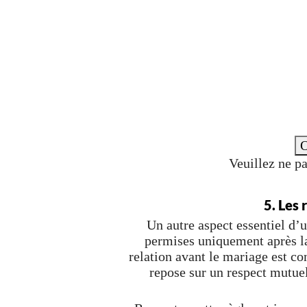
O
Veuillez ne p
5. Les 
Un autre aspect essentiel d’u
permises uniquement après la
relation avant le mariage est 
repose sur un respect mutuel