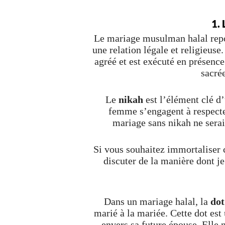
1.
Le mariage musulman halal rep
une relation légale et religieuse
agréé et est exécuté en présenc
sacré
Le
nikah
est l’élément clé d
femme s’engagent à respecter
mariage sans nikah ne sera
Si vous souhaitez immortaliser
discuter de la manière dont j
Dans un mariage halal, la
dot
marié à la mariée. Cette dot est
envers sa future épouse. Elle