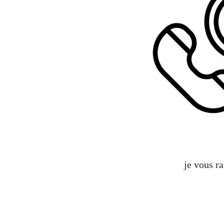
je vous r