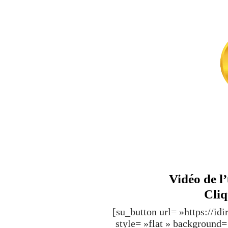
Vidéo de l’
Cliq
[su_button url= »https://i
style= »flat » background