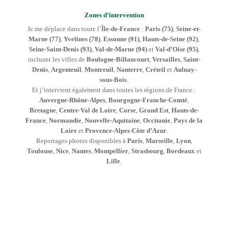
Zones d’intervention
Je me déplace dans toute l’
Île-de-France
:
Paris (75)
,
Seine-et-
Marne (77)
,
Yvelines (78)
,
Essonne (91)
,
Hauts-de-Seine (92)
,
Seine-Saint-Denis (93)
,
Val-de-Marne (94)
et
Val-d’Oise (95)
,
incluant les villes de
Boulogne-Billancourt
,
Versailles
,
Saint-
Denis
,
Argenteuil
,
Montreuil
,
Nanterre
,
Créteil
et
Aulnay-
sous-Bois
.
Et j’intervient également dans toutes les régions de France :
Auvergne-Rhône-Alpes
,
Bourgogne-Franche-Comté
,
Bretagne
,
Centre-Val de Loire
,
Corse
,
Grand Est
,
Hauts-de-
France
,
Normandie
,
Nouvelle-Aquitaine
,
Occitanie
,
Pays de la
Loire
et
Provence-Alpes-Côte d’Azur
.
Reportages photos disponibles à
Paris
,
Marseille
,
Lyon
,
Toulouse
,
Nice
,
Nantes
,
Montpellier
,
Strasbourg
,
Bordeaux
et
Lille
.